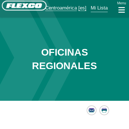
Menu
Centroamérica
[es]
Mi Lista
OFICINAS
REGIONALES
Email
Print