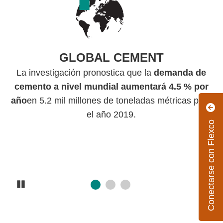
E
GLOBAL CEMENT
La investigación pronostica que la
demanda de
cemento a nivel mundial aumentará 4.5 % por
ndo
I
año
en 5.2 mil millones de toneladas métricas para
e
ce
el año 2019.
es
Conectarse con Flexco
les
l
Pause